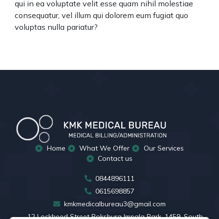
qui in ea voluptate velit esse quam nihil molestiae
consequatur, vel illum qui dolorem eum fugiat quo
voluptas nulla pariatur?
Home
What We Offer
Our Services
Contact us
0844896111
0615698857
kmkmedicalbureau3@gmail.com
12 Lockheed Street Boksburg Impala Park, 1459, South